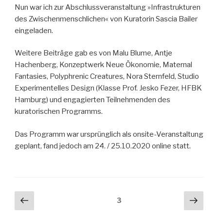
Nun war ich zur Abschlussveranstaltung »Infrastrukturen
des Zwischenmenschlichen« von Kuratorin Sascia Bailer
eingeladen.
Weitere Beiträge gab es von Malu Blume, Antje
Hachenberg, Konzeptwerk Neue Ökonomie, Maternal
Fantasies, Polyphrenic Creatures, Nora Sternfeld, Studio
Experimentelles Design (Klasse Prof. Jesko Fezer, HFBK
Hamburg) und engagierten Teilnehmenden des
kuratorischen Programms.
Das Programm war ursprünglich als onsite-Veranstaltung
geplant, fand jedoch am 24. / 25.10.2020 online statt.
Beitragsnavigation
Vorherige
Näch
Seite
3
Seite
Seit